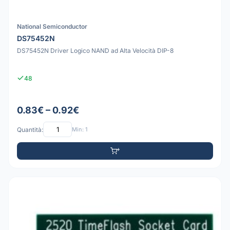
National Semiconductor
DS75452N
DS75452N Driver Logico NAND ad Alta Velocità DIP-8
48
0.83€ – 0.92€
Quantità:
Min: 1