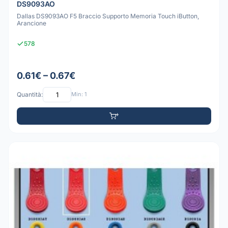
DS9093AO
Dallas DS9093AO F5 Braccio Supporto Memoria Touch iButton,
Arancione
578
0.61€ – 0.67€
Quantità:
Min: 1