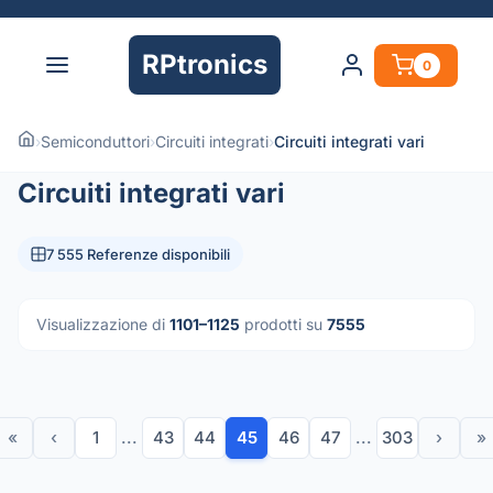
RPtronics
0
›
Semiconduttori
›
Circuiti integrati
›
Circuiti integrati vari
Circuiti integrati vari
7 555 Referenze disponibili
Visualizzazione di
1101–1125
prodotti su
7555
«
‹
1
...
43
44
45
46
47
...
303
›
»