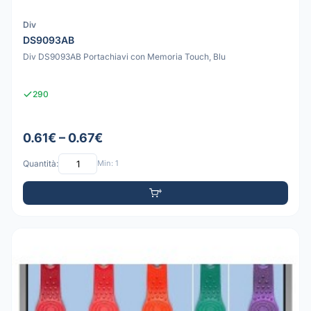
Div
DS9093AB
Div DS9093AB Portachiavi con Memoria Touch, Blu
290
0.61€ – 0.67€
Quantità:
Min: 1