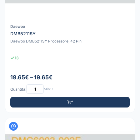
Daewoo
DMB5211SY
Daewoo DMB5211SY Processore, 42 Pin
13
19.65€ – 19.65€
Quantità:
Min: 1