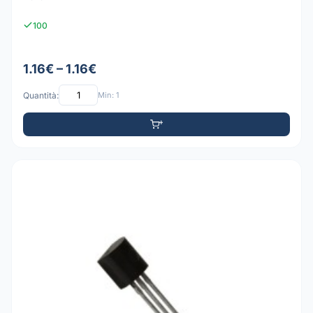
100
1.16€ – 1.16€
Quantità:
Min: 1