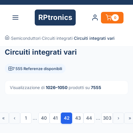
RPtronics
0
›
Semiconduttori
›
Circuiti integrati
›
Circuiti integrati vari
Circuiti integrati vari
7 555 Referenze disponibili
Visualizzazione di
1026–1050
prodotti su
7555
«
‹
1
...
40
41
42
43
44
...
303
›
»