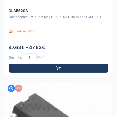
--
DLAB520A
Componente SMD Samsung DLAB520A Display Labs CSG9511
Ultimi pezzi!: 4
47.63€ – 47.63€
Quantità:
Min: 1
PDF