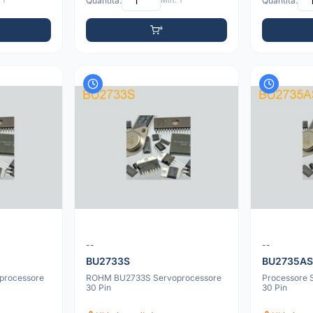
 1
Quantità:
Min: 1
Quantità:
--
--
BU2733S
BU2735A
processore
ROHM BU2733S Servoprocessore
Processore 
30 Pin
30 Pin