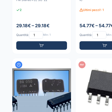
2
Ultimi pezzi!: 1
29.18€ – 29.18€
54.77€ – 54.77
Quantità:
Min: 1
Quantità:
Min:
PDF