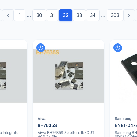
‹
1
...
30
31
32
33
34
...
303
›
Aiwa
Samsung
BH7635S
BN81-047
 Integrato
Aiwa BH7635S Selettore IN-OUT
Samsung BN
VCR 24 Pin
650V 1.9 O