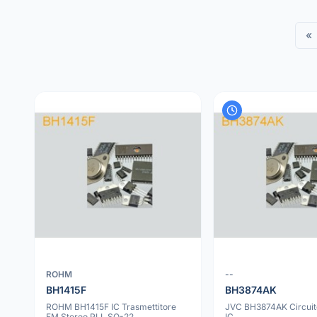
«
ROHM
--
BH1415F
BH3874AK
ROHM BH1415F IC Trasmettitore
JVC BH3874AK Circuito
FM Stereo PLL SO-22
IC