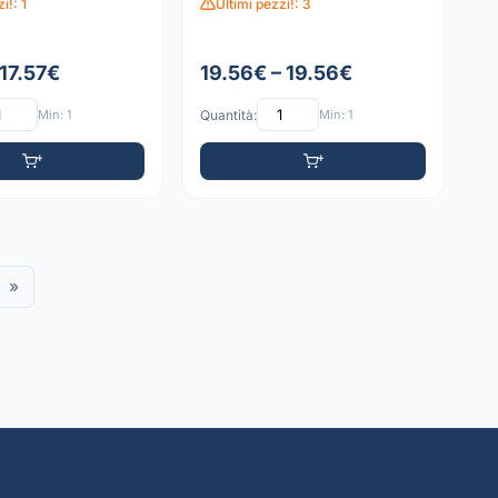
i!: 1
Ultimi pezzi!: 3
 17.57€
19.56€ – 19.56€
Min: 1
Quantità:
Min: 1
»