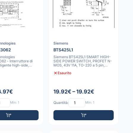
hnologies
Siemens
E3062
BTS425L1
hnologies
Siemens BTS425L1 SMART HIGH-
2 - Interruttore di
SIDE POWER SWITCH, PROFET N-
ligente high-side,
MOS, 43V 11A, TO-220 a 5 pin,
MOS,
38mOhm Ron
Esaurito
6.97€
19.92€ – 19.92€
Min: 1
Quantità:
Min: 1