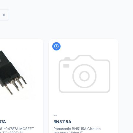
»
--
87A
BN5115A
81-04787A MOSFET
Panasonic BN5115A Circuito
hm TO-220F-6L
Integrato Video IF