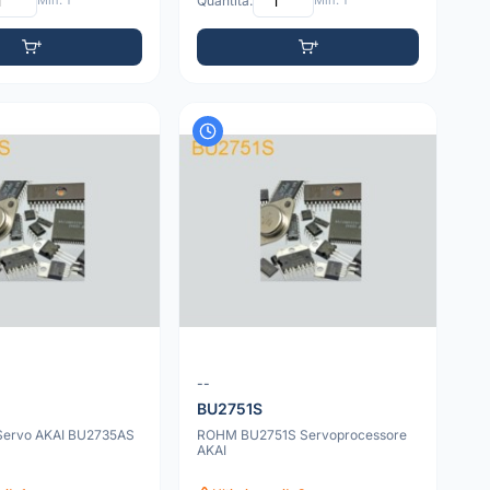
Min: 1
Quantità:
Min: 1
--
S
BU2751S
Servo AKAI BU2735AS
ROHM BU2751S Servoprocessore
AKAI