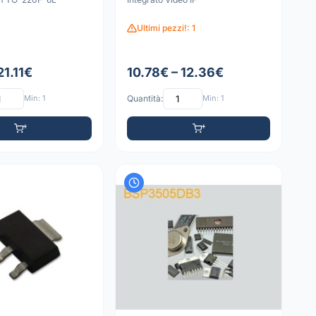
Ultimi pezzi!: 1
21.11€
10.78€ – 12.36€
Min: 1
Quantità:
Min: 1