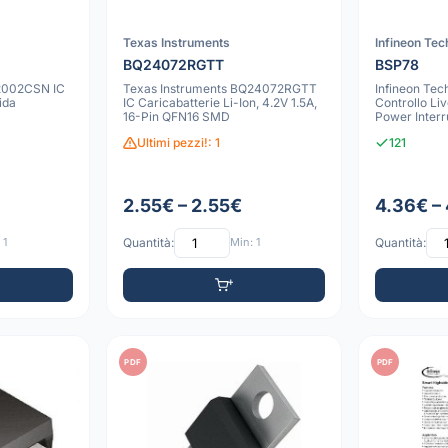
Texas Instruments
Infineon Tec
BQ24072RGTT
BSP78
2002CSN IC
Texas Instruments BQ24072RGTT
Infineon Te
ida
IC Caricabatterie Li-Ion, 4.2V 1.5A,
Controllo Li
D
16-Pin QFN16 SMD
Power Interr
223 Prot
Ultimi pezzi!: 1
121
2.55€ – 2.55€
4.36€ –
 1
Quantità:
Min: 1
Quantità:
PDF
PDF