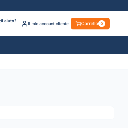
di aiuto?
Carrello
Il mio account cliente
0