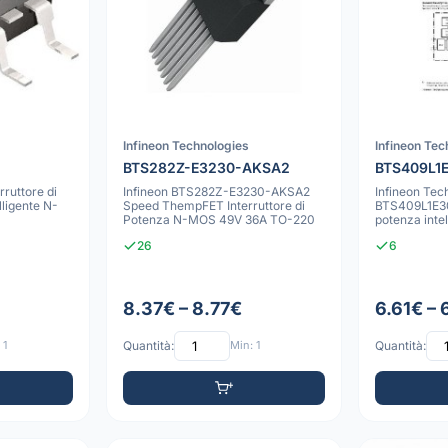
Infineon Technologies
Infineon Tec
BTS282Z-E3230-AKSA2
BTS409L1
rruttore di
Infineon BTS282Z-E3230-AKSA2
Infineon Tec
ligente N-
Speed ThempFET Interruttore di
BTS409L1E306
Potenza N-MOS 49V 36A TO-220
potenza intel
PROFET N-
26
6
8.37€ – 8.77€
6.61€ – 
 1
Quantità:
Min: 1
Quantità: