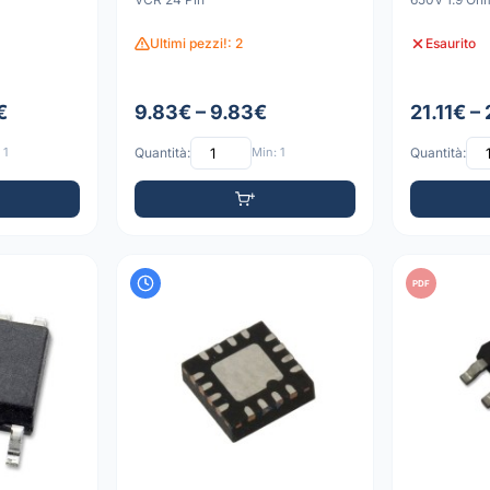
Ultimi pezzi!: 2
Esaurito
€
9.83€ – 9.83€
21.11€ – 
 1
Quantità:
Min: 1
Quantità:
PDF