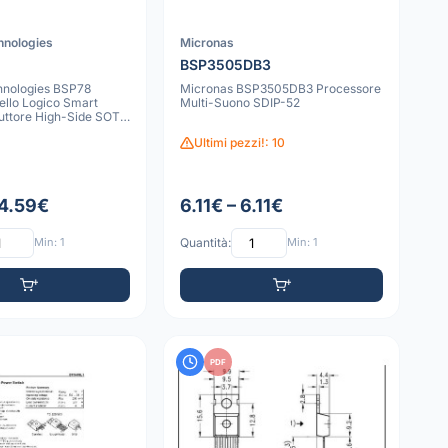
hnologies
Micronas
BSP3505DB3
chnologies BSP78
Micronas BSP3505DB3 Processore
vello Logico Smart
Multi-Suono SDIP-52
uttore High-Side SOT-
Ultimi pezzi!: 10
 4.59€
6.11€ – 6.11€
Min: 1
Quantità:
Min: 1
PDF