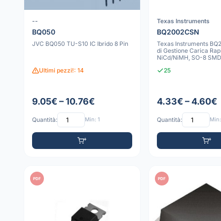
--
Texas Instruments
BQ050
BQ2002CSN
JVC BQ050 TU-S10 IC Ibrido 8 Pin
Texas Instruments BQ
di Gestione Carica Rap
NiCd/NiMH, SO-8 SM
Ultimi pezzi!: 14
25
9.05€ – 10.76€
4.33€ – 4.60€
Quantità:
Min: 1
Quantità:
Min:
PDF
PDF