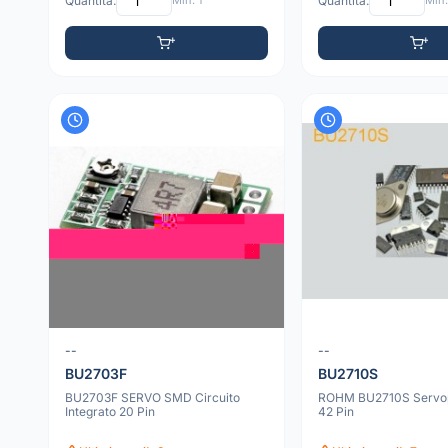
Quantità:
Min: 1
Quantità:
Min:
--
--
BU2703F
BU2710S
BU2703F SERVO SMD Circuito
ROHM BU2710S Servo
Integrato 20 Pin
42 Pin