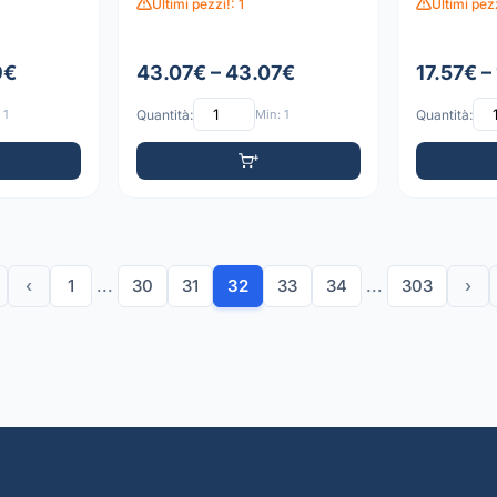
Ultimi pezzi!: 1
Ultimi pezz
9€
43.07€ – 43.07€
17.57€ –
 1
Quantità:
Min: 1
Quantità:
‹
1
...
30
31
32
33
34
...
303
›