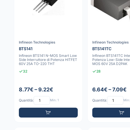
Infineon Technologies
Infineon Technologies
BTS141
BTS141TC
Infineon BTS141 N-MOS Smart Low
Infineon BTS141TC Inte
Side Interruttore di Potenza HITFET
Potenza Low-Side Intel
60V 25A TO-220 THT
MOS 60V 25A D2PAK
32
28
8.77€ – 9.22€
6.64€ – 7.09€
Quantità:
Min: 1
Quantità:
Min: