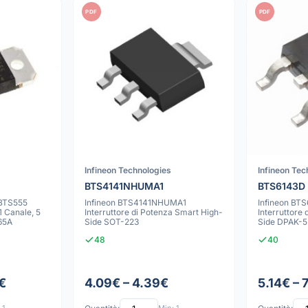
PDF
PDF
Infineon Technologies
Infineon Tec
BTS4141NHUMA1
BTS6143D
 BTS555
Infineon BTS4141NHUMA1
Infineon BT
1 Canale, 5
Interruttore di Potenza Smart High-
Interruttore
65A
Side SOT-223
Side DPAK-5
48
40
€
4.09€ – 4.39€
5.14€ – 