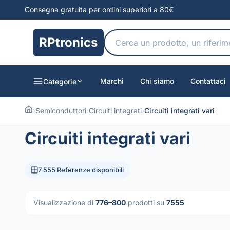
Consegna gratuita per ordini superiori a 80€
RPtronics
Marchi
Chi siamo
Contattaci
Categorie
›
Semiconduttori
›
Circuiti integrati
›
Circuiti integrati vari
Circuiti integrati vari
7 555 Referenze disponibili
Visualizzazione di
776–800
prodotti su
7555