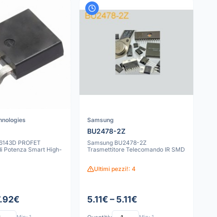
hnologies
Samsung
BU2478-2Z
S6143D PROFET
Samsung BU2478-2Z
 di Potenza Smart High-
Trasmettitore Telecomando IR SMD
Ultimi pezzi!: 4
7.92€
5.11€ – 5.11€