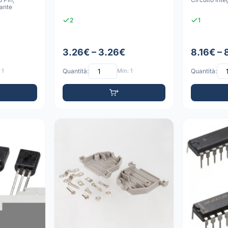
ante
2
1
3.26€ – 3.26€
8.16€ – 
 1
Quantità:
Min: 1
Quantità: