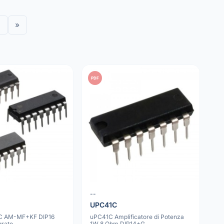
»
PDF
--
UPC41C
C AM-MF+KF DIP16
uPC41C Amplificatore di Potenza
grato
1W 8 Ohm DIP14+G