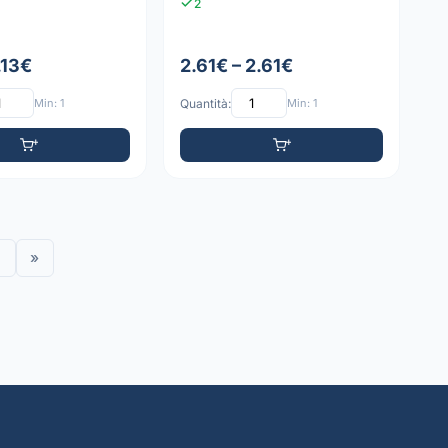
2
1.13€
2.61€ – 2.61€
Min: 1
Quantità:
Min: 1
»