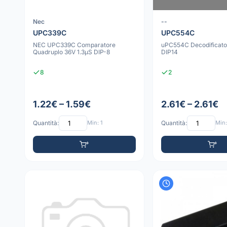
Nec
--
UPC339C
UPC554C
NEC UPC339C Comparatore
uPC554C Decodificato
Quadruplo 36V 1.3µS DIP-8
DIP14
8
2
1.22€ – 1.59€
2.61€ – 2.61€
Quantità:
Min: 1
Quantità:
Min: