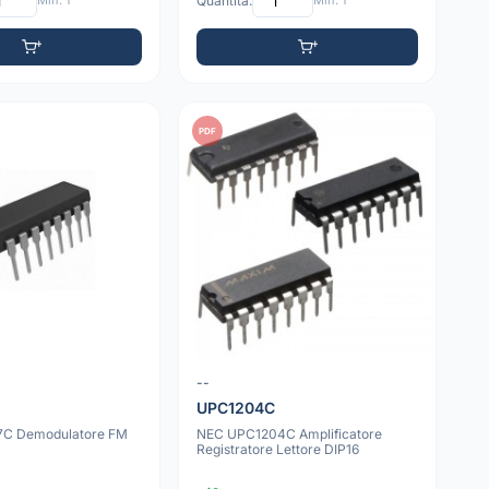
Min: 1
Quantità:
Min: 1
PDF
--
UPC1204C
7C Demodulatore FM
NEC UPC1204C Amplificatore
Registratore Lettore DIP16