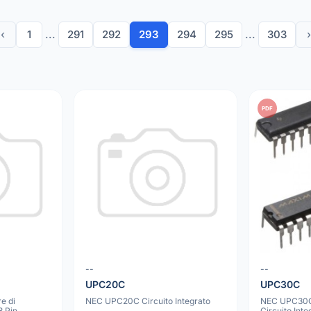
‹
1
...
291
292
293
294
295
...
303
›
PDF
--
--
UPC20C
UPC30C
e di
NEC UPC20C Circuito Integrato
NEC UPC30
 Pin,
Circuito Inte