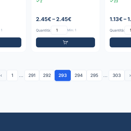
2
23
2.45€ – 2.45€
1.13€ – 
 1
Quantità:
Min: 1
Quantità:
‹
1
...
291
292
293
294
295
...
303
›