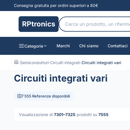
Consegna gratuita per ordini superiori a 80€
RPtronics
Marchi
Chi siamo
Contattaci
Categorie
›
Semiconduttori
›
Circuiti integrati
›
Circuiti integrati vari
Circuiti integrati vari
7 555 Referenze disponibili
Visualizzazione di
7301–7325
prodotti su
7555