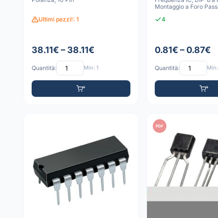
Montaggio a Foro Pass
Ultimi pezzi!: 1
4
38.11€ – 38.11€
0.81€ – 0.87€
Quantità:
Min: 1
Quantità:
Min:
PDF