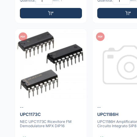
Quantità:
Min: 1
Quantità:
Min:
PDF
PDF
--
--
UPC1173C
UPC1186H
NEC UPC1173C Ricevitore FM
UPC1186H Amplificator
Demodulatore MPX DIP16
Circuito Integrato SIP8