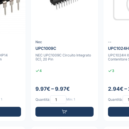
Nec
--
UPC1009C
UPC1024H
IP14
NEC UPC1009C Circuito Integrato
UPC1024H IC
in
(IC), 20 Pin
Contenitore 
4
3
9.97€ – 9.97€
2.94€ –
 1
Quantità:
Min: 1
Quantità: