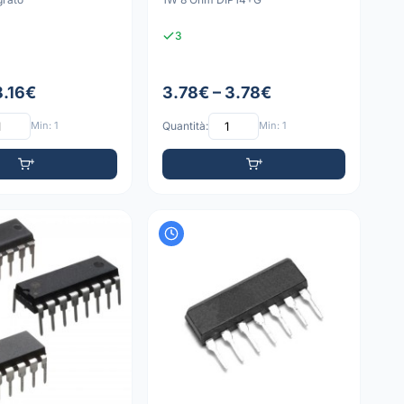
3
8.16€
3.78€ – 3.78€
Min: 1
Quantità:
Min: 1