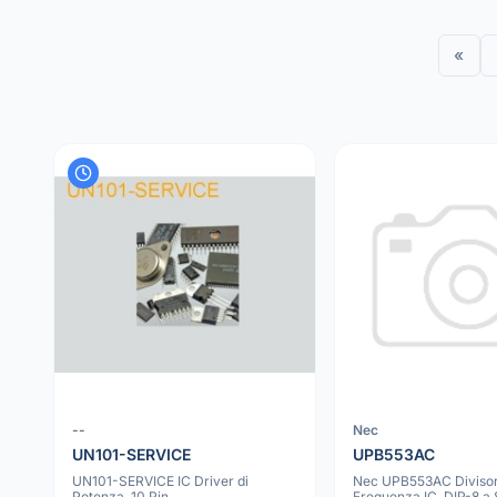
«
--
Nec
UN101-SERVICE
UPB553AC
UN101-SERVICE IC Driver di
Nec UPB553AC Divisor
Potenza, 10 Pin
Frequenza IC, DIP-8 a 8