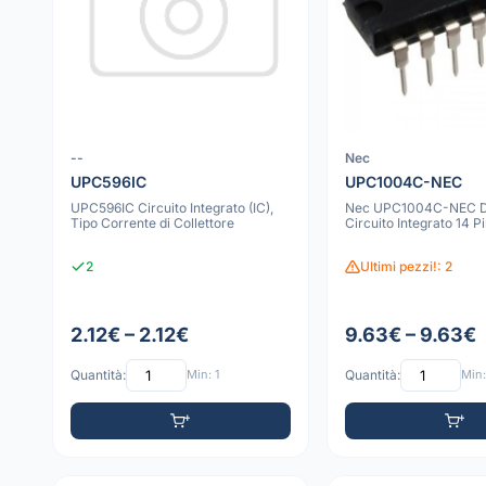
--
Nec
UPC596IC
UPC1004C-NEC
UPC596IC Circuito Integrato (IC),
Nec UPC1004C-NEC D
Tipo Corrente di Collettore
Circuito Integrato 14 P
2
Ultimi pezzi!: 2
2.12€ – 2.12€
9.63€ – 9.63€
Quantità:
Min: 1
Quantità:
Min: