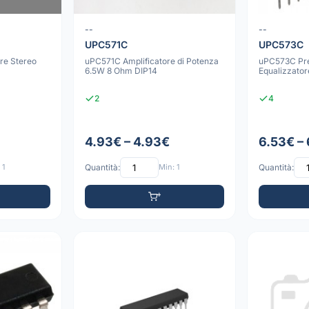
--
--
UPC571C
UPC573C
re Stereo
uPC571C Amplificatore di Potenza
uPC573C Pre
6.5W 8 Ohm DIP14
Equalizzator
2
4
4.93€ – 4.93€
6.53€ –
 1
Quantità:
Min: 1
Quantità: