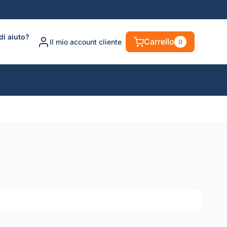
di aiuto?
Carrello
Il mio account cliente
0