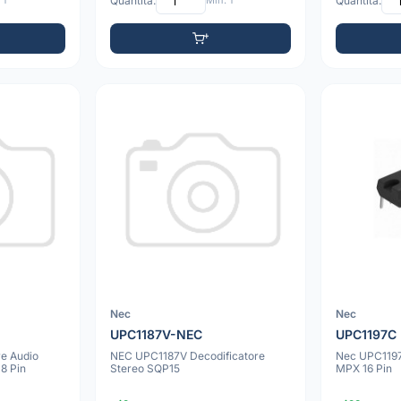
 1
Quantità:
Min: 1
Quantità:
Nec
Nec
UPC1187V-NEC
UPC1197C
e Audio
NEC UPC1187V Decodificatore
Nec UPC119
 8 Pin
Stereo SQP15
MPX 16 Pin