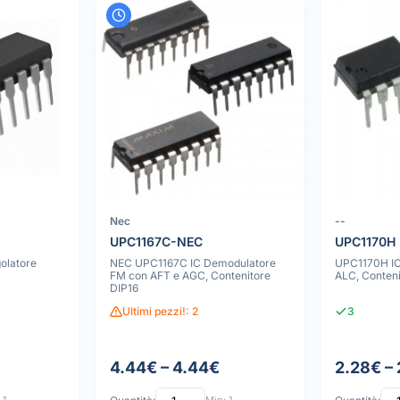
Nec
--
UPC1167C-NEC
UPC1170H
olatore
NEC UPC1167C IC Demodulatore
UPC1170H IC
FM con AFT e AGC, Contenitore
ALC, Conteni
DIP16
Ultimi pezzi!: 2
3
4.44€ – 4.44€
2.28€ –