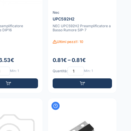
Nec
UPC592H2
amplificatore
NEC UPC592H2 Preamplificatore a
e DIP16
Basso Rumore SIP-7
Ultimi pezzi!: 10
 6.53€
0.81€ – 0.81€
Min: 1
Quantità:
Min: 1