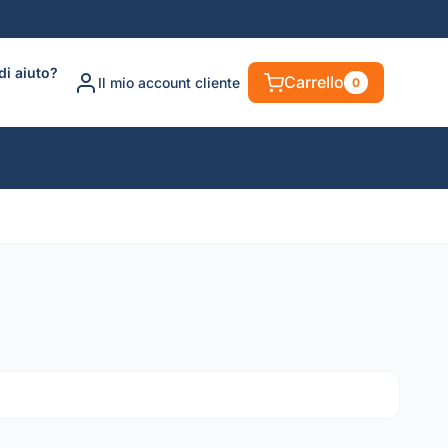
di aiuto?
Carrello
Il mio account cliente
0