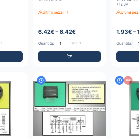
+12.3V
Ultimi pezzi!: 1
Ultimi pezz
€
6.42€ – 6.42€
1.93€ – 
 1
Quantità:
Min: 1
Quantità:
PDF