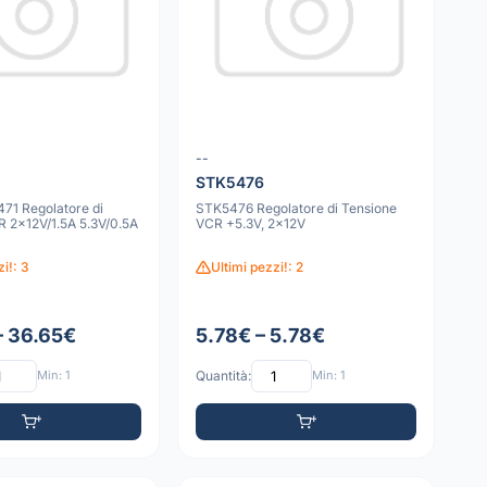
--
STK5476
71 Regolatore di
STK5476 Regolatore di Tensione
R 2x12V/1.5A 5.3V/0.5A
VCR +5.3V, 2x12V
zi!: 3
Ultimi pezzi!: 2
– 36.65€
5.78€ – 5.78€
Min: 1
Quantità:
Min: 1