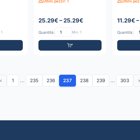
Ultimi pezzi!: 1
Ultimi pez
25.29€ – 25.29€
11.29€ –
 1
Quantità:
Min: 1
Quantità:
‹
1
...
235
236
237
238
239
...
303
›