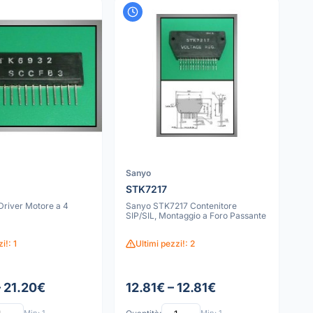
Sanyo
STK7217
Driver Motore a 4
Sanyo STK7217 Contenitore
SIP/SIL, Montaggio a Foro Passante
i!: 1
Ultimi pezzi!: 2
– 21.20€
12.81€ – 12.81€