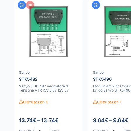
PDF
Sanyo
Sanyo
STK5482
STK5490
Sanyo STK5482 Regolatore di
Modulo Amplificatore d
Tensione VTR 15V 5.8V 12V 5V
Ibrido Sanyo STK5490
Ultimi pezzi!: 1
Ultimi pezzi!: 1
13.74€ – 13.74€
9.64€ – 9.64€