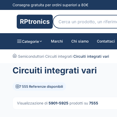
Consegna gratuita per ordini superiori a 80€
RPtronics
Marchi
Chi siamo
Contattaci
Categorie
›
Semiconduttori
›
Circuiti integrati
›
Circuiti integrati vari
Circuiti integrati vari
7 555 Referenze disponibili
Visualizzazione di
5901–5925
prodotti su
7555