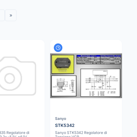
»
Sanyo
STK5342
35 Regolatore di
Sanyo STK5342 Regolatore di
 2x+5.1V, +6.1V,
Tensione VCR