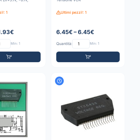
i!: 1
Ultimi pezzi!: 1
1.93€
6.45€ – 6.45€
Min: 1
Quantità:
Min: 1