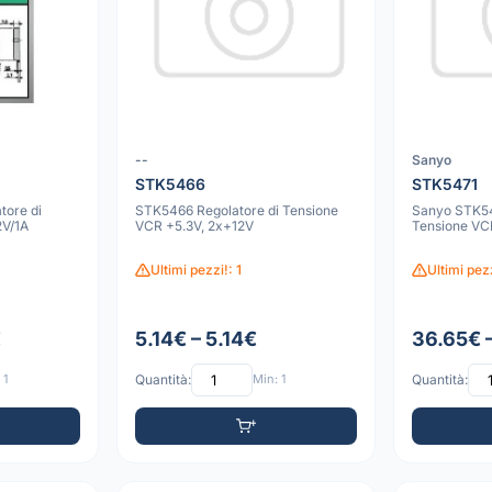
--
Sanyo
STK5466
STK5471
tore di
STK5466 Regolatore di Tensione
Sanyo STK54
2V/1A
VCR +5.3V, 2x+12V
Tensione VC
Ultimi pezzi!: 1
Ultimi pez
€
5.14€ – 5.14€
36.65€ 
 1
Quantità:
Min: 1
Quantità: