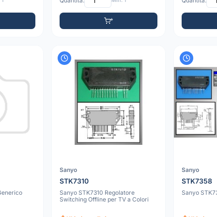
 1
Quantità:
Min: 1
Quantità:
Sanyo
Sanyo
STK7310
STK7358
Generico
Sanyo STK7310 Regolatore
Sanyo STK735
Switching Offline per TV a Colori