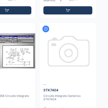
Min: 1
Quantità:
Min: 1
--
STK7404
8 Circuito Integrato
Circuito Integrato Generico
STK7404