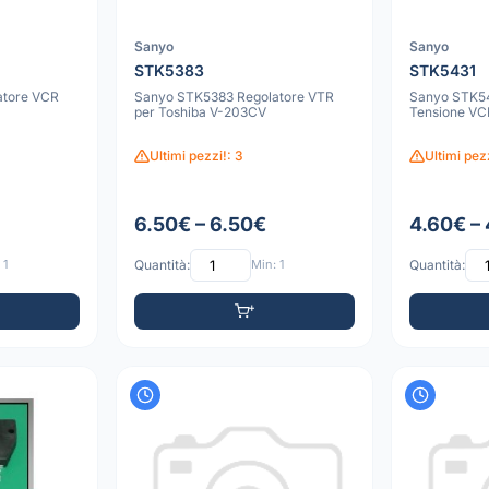
Sanyo
Sanyo
STK5383
STK5431
atore VCR
Sanyo STK5383 Regolatore VTR
Sanyo STK54
per Toshiba V-203CV
Tensione VCR
Ultimi pezzi!: 3
Ultimi pez
6.50€ – 6.50€
4.60€ –
 1
Quantità:
Min: 1
Quantità: