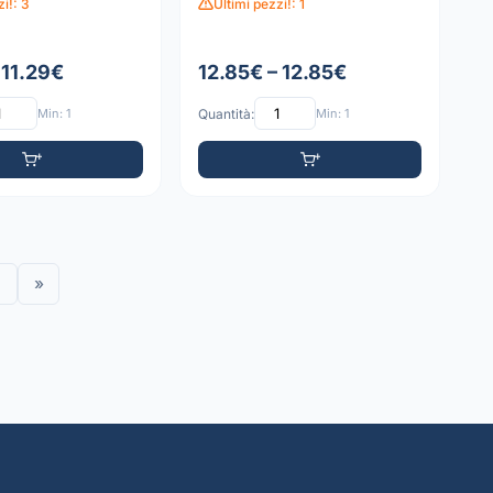
zi!: 3
Ultimi pezzi!: 1
 11.29€
12.85€ – 12.85€
Min: 1
Quantità:
Min: 1
»