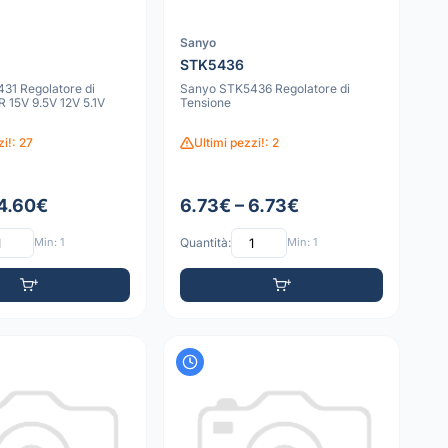
Sanyo
STK5436
31 Regolatore di
Sanyo STK5436 Regolatore di
 15V 9.5V 12V 5.1V
Tensione
zi!: 27
Ultimi pezzi!: 2
 4.60€
6.73€ – 6.73€
Min: 1
Quantità:
Min: 1