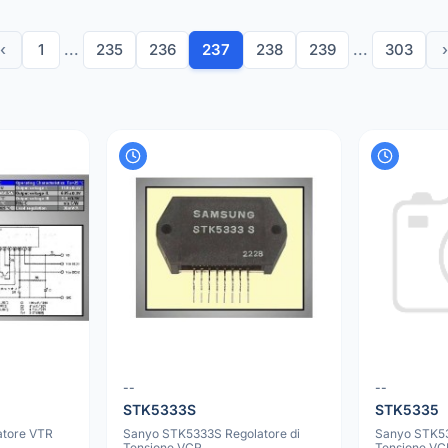
‹
1
...
235
236
237
238
239
...
303
›
--
--
STK5333S
STK5335
atore VTR
Sanyo STK5333S Regolatore di
Sanyo STK53
Tensione VCR
Tensione VCR