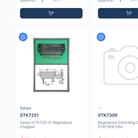
Quantità:
Min: 1
Quantità:
Min:
Sanyo
--
STK7251
STK7309
Sanyo STK7251 IC Regolatore
Regolatore Switching 
Chopper
STK7309 115V