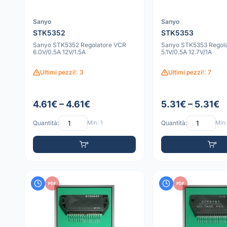
Sanyo
Sanyo
STK5352
STK5353
Sanyo STK5352 Regolatore VCR
Sanyo STK5353 Regol
6.0V/0.5A 12V/1.5A
5.1V/0.5A 12.7V/1A
Ultimi pezzi!: 3
Ultimi pezzi!: 7
4.61€ – 4.61€
5.31€ – 5.31€
Quantità:
Min: 1
Quantità:
Min:
PDF
PDF