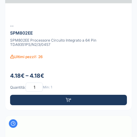
--
SPM802EE
SPM802EE Processore Circuito Integrato a 64 Pin
TDA9351PS/N2/3/0457
Ultimi pezzi!: 26
4.18€ – 4.18€
Quantità:
Min: 1