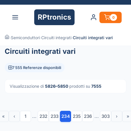
RPtronics
0
›
Semiconduttori
›
Circuiti integrati
›
Circuiti integrati vari
Circuiti integrati vari
7 555 Referenze disponibili
Visualizzazione di
5826–5850
prodotti su
7555
«
‹
1
...
232
233
234
235
236
...
303
›
»