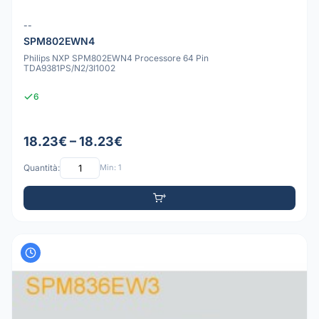
--
SPM802EWN4
Philips NXP SPM802EWN4 Processore 64 Pin
TDA9381PS/N2/3I1002
6
18.23€ – 18.23€
Quantità:
Min: 1