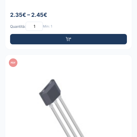
2.35€ – 2.45€
Quantità:
Min: 1
PDF