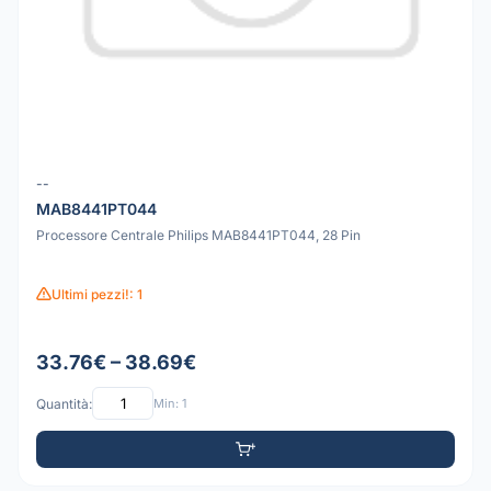
--
MAB8441PT044
Processore Centrale Philips MAB8441PT044, 28 Pin
Ultimi pezzi!: 1
33.76€ – 38.69€
Quantità:
Min: 1