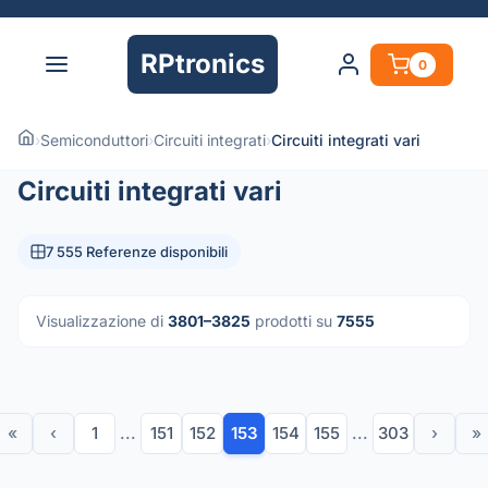
RPtronics
0
›
Semiconduttori
›
Circuiti integrati
›
Circuiti integrati vari
Circuiti integrati vari
7 555 Referenze disponibili
Visualizzazione di
3801–3825
prodotti su
7555
«
‹
1
...
151
152
153
154
155
...
303
›
»