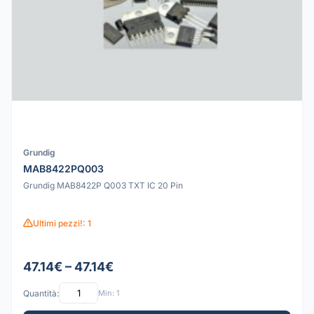
Grundig
MAB8422PQ003
Grundig MAB8422P Q003 TXT IC 20 Pin
Ultimi pezzi!: 1
47.14€ – 47.14€
Quantità:
Min: 1