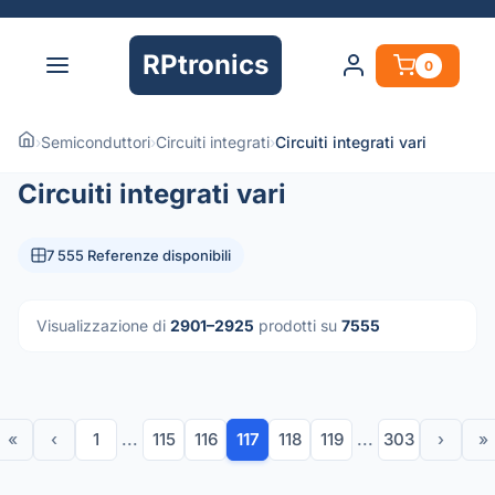
RPtronics
0
›
Semiconduttori
›
Circuiti integrati
›
Circuiti integrati vari
Circuiti integrati vari
7 555 Referenze disponibili
Visualizzazione di
2901–2925
prodotti su
7555
«
‹
1
...
115
116
117
118
119
...
303
›
»