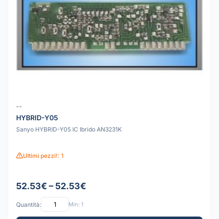
--
HYBRID-Y05
Sanyo HYBRID-Y05 IC Ibrido AN3231K
Ultimi pezzi!: 1
52.53€ – 52.53€
Quantità:
Min: 1