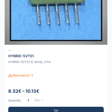
--
HYBRID-5VT01
HYBRID-5VT01 IC Ibrido, 5 Pin
Ultimi pezzi!: 5
8.52€ – 10.13€
Quantità:
Min: 1