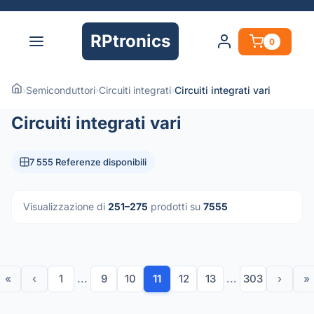
RPtronics
0
›
Semiconduttori
›
Circuiti integrati
›
Circuiti integrati vari
Circuiti integrati vari
7 555 Referenze disponibili
Visualizzazione di
251–275
prodotti su
7555
«
‹
1
...
9
10
11
12
13
...
303
›
»