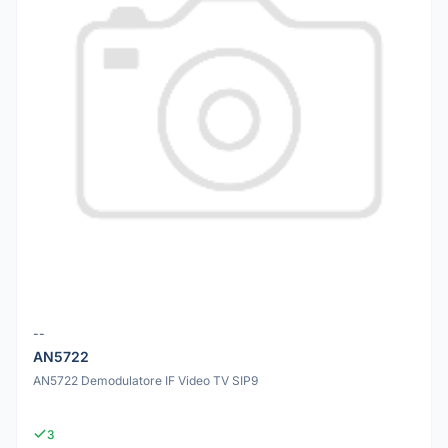
--
AN5722
AN5722 Demodulatore IF Video TV SIP9
3