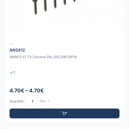
--
AN5612
AN5612 IC TV Chroma PAL/SECAM DIP18
1
4.70€ – 4.70€
Quantità:
Min: 1