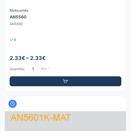
Matsushita
AN5560
AN5560
4
2.33€ – 2.33€
Quantità:
Min: 1