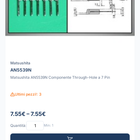
Matsushita
AN5539N
Matsushita AN5539N Componente Through-Hole a 7 Pin
Ultimi pezzi!: 3
7.55€ – 7.55€
Quantità:
Min: 1