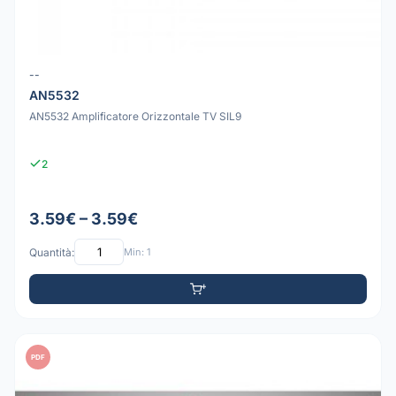
--
AN5532
AN5532 Amplificatore Orizzontale TV SIL9
2
3.59€ – 3.59€
Quantità:
Min: 1
PDF