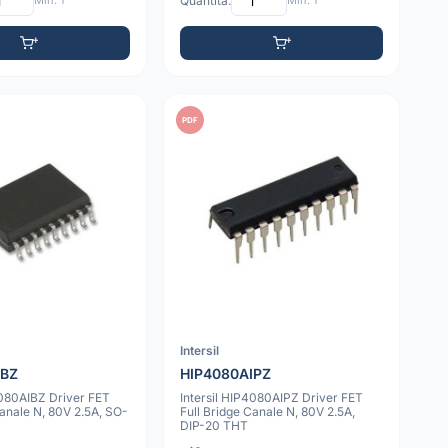
Min: 1
Quantità:
Min: 1
PDF
Intersil
IBZ
HIP4080AIPZ
4080AIBZ Driver FET
Intersil HIP4080AIPZ Driver FET
Canale N, 80V 2.5A, SO-
Full Bridge Canale N, 80V 2.5A,
DIP-20 THT