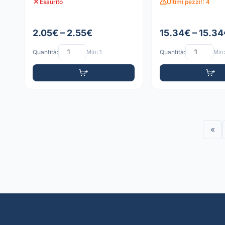
Esaurito
Ultimi pezzi!: 4
2.05€ – 2.55€
15.34€ – 15.34
Quantità:
Min: 1
Quantità:
Min:
«