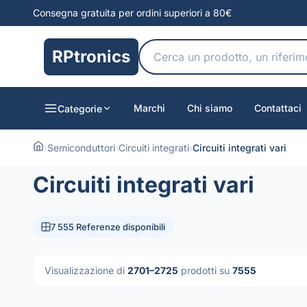
Consegna gratuita per ordini superiori a 80€
RPtronics
Marchi
Chi siamo
Contattaci
Categorie
›
Semiconduttori
›
Circuiti integrati
›
Circuiti integrati vari
Circuiti integrati vari
7 555 Referenze disponibili
Visualizzazione di
2701–2725
prodotti su
7555