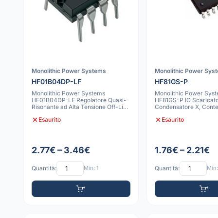
Monolithic Power Systems
Monolithic Power Sys
HF01B04DP-LF
HF81GS-P
Monolithic Power Systems
Monolithic Power Sys
HF01B04DP-LF Regolatore Quasi-
HF81GS-P IC Scaricat
Risonante ad Alta Tensione Off-Line
Condensatore X, Conte
PDIP8-7
8
Esaurito
Esaurito
2.77€ – 3.46€
1.76€ – 2.21€
Quantità:
Min: 1
Quantità:
Min: