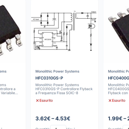
tems
Monolithic Power Systems
Monolithic 
HFC0310GS-P
HFC0400G
tems
Monolithic Power Systems
Monolithic 
rollore a
HFC0310GS-P Controllore Flyback
HFC0400GS-
Variabile
a Frequenza Fissa SOIC-8
Flyback con 
Condensatore
Esaurito
Esaurito
3.62€ – 4.53€
1.99€ –