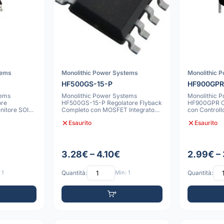
tems
Monolithic Power Systems
Monolithic 
HF500GS-15-P
HF900GP
tems
Monolithic Power Systems
Monolithic 
ore
HF500GS-15-P Regolatore Flyback
HF900GPR Co
nitore SOIC-
Completo con MOSFET Integrato
con Controll
da 700V/5A SO
900V MOSF
Esaurito
Esaurito
3.28€ – 4.10€
2.99€ –
 1
Quantità:
Min: 1
Quantità: