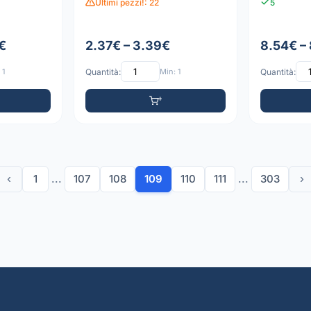
Ultimi pezzi!: 22
5
€
2.37€ – 3.39€
8.54€ –
 1
Quantità:
Min: 1
Quantità:
‹
1
...
107
108
109
110
111
...
303
›