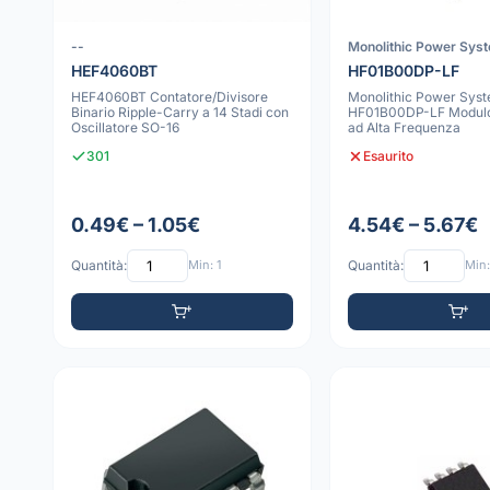
--
Monolithic Power Sys
HEF4060BT
HF01B00DP-LF
HEF4060BT Contatore/Divisore
Monolithic Power Sys
Binario Ripple-Carry a 14 Stadi con
HF01B00DP-LF Modulo
Oscillatore SO-16
ad Alta Frequenza
301
Esaurito
0.49€ – 1.05€
4.54€ – 5.67€
Quantità:
Min: 1
Quantità:
Min: