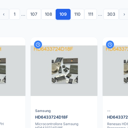
‹
1
...
107
108
109
110
111
...
303
›
Samsung
--
HD6433724D18F
HD643372
7H
Microcontrollore Samsung
Renesas HD
HD6433724D18F
Processore,