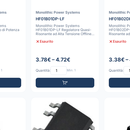
tems
Monolithic Power Systems
Monolithic 
HF01B01DP-LF
HF01B02D
tems
Monolithic Power Systems
Monolithic 
 di Potenza
HF01B01DP-LF Regolatore Quasi-
HF01B02DP-L
Risonante ad Alta Tensione Offline,
Risonante ad 
PDIP-8
PDIP-8
Esaurito
Esaurito
3.78€ – 4.72€
3.38€ –
 1
Quantità:
Min: 1
Quantità: