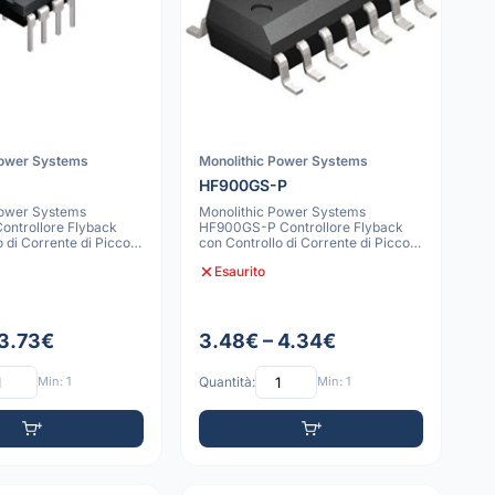
Power Systems
Monolithic Power Systems
R
HF900GS-P
Power Systems
Monolithic Power Systems
ntrollore Flyback
HF900GS-P Controllore Flyback
o di Corrente di Picco
con Controllo di Corrente di Picco
ET
900V MOSFE
Esaurito
 3.73€
3.48€ – 4.34€
Min: 1
Quantità:
Min: 1