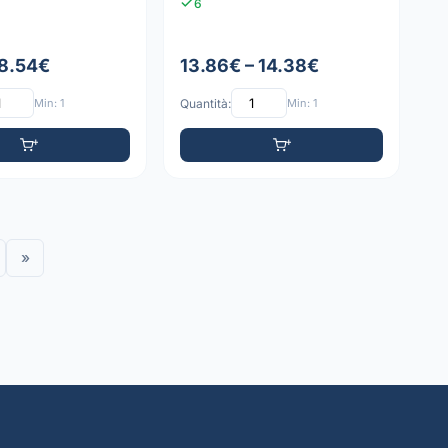
6
 8.54€
13.86€ – 14.38€
Min: 1
Quantità:
Min: 1
»