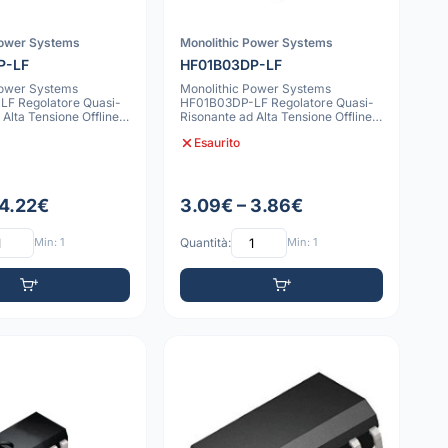
Power Systems
Monolithic Power Systems
P-LF
HF01B03DP-LF
Power Systems
Monolithic Power Systems
F Regolatore Quasi-
HF01B03DP-LF Regolatore Quasi-
Alta Tensione Offline,
Risonante ad Alta Tensione Offline,
PDIP-8
Esaurito
 4.22€
3.09€ – 3.86€
Min: 1
Quantità:
Min: 1