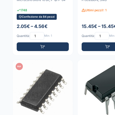
1748
Ultimi pezzi!: 1
Confezione da 84 pezzi
2.05€ – 4.56€
15.45€ – 15.45
Quantità:
Min: 1
Quantità:
Min:
PDF