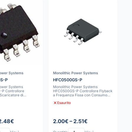
Power Systems
Monolithic Power Systems
S-P
HFC0500GS-P
Power Systems
Monolithic Power Systems
P Controllore
HFC0500GS-P Controllore Flyback
Scaricatore di
a Frequenza Fissa con Consumo
 X Integrato
Energetico a
Esaurito
 2.48€
2.00€ – 2.51€