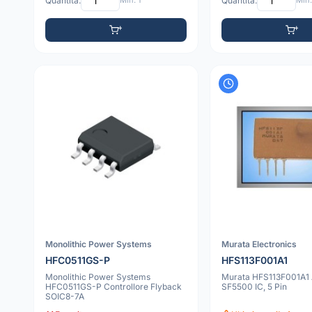
Quantità:
Min: 1
Quantità:
Min:
Monolithic Power Systems
Murata Electronics
HFC0511GS-P
HFS113F001A1
Monolithic Power Systems
Murata HFS113F001A1
HFC0511GS-P Controllore Flyback
SF5500 IC, 5 Pin
SOIC8-7A