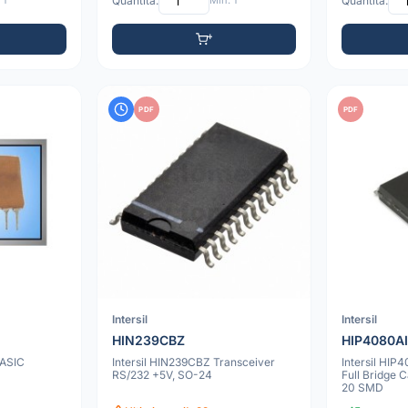
 1
Quantità:
Min: 1
Quantità:
PDF
PDF
Intersil
Intersil
HIN239CBZ
HIP4080A
 ASIC
Intersil HIN239CBZ Transceiver
Intersil HIP
RS/232 +5V, SO-24
Full Bridge 
20 SMD