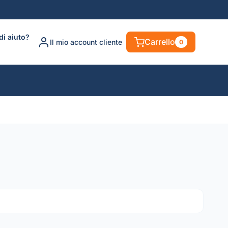
di aiuto?
Carrello
Il mio account cliente
0