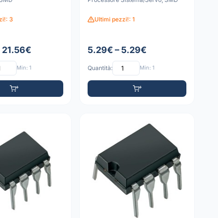
zi!: 3
Ultimi pezzi!: 1
– 21.56€
5.29€ – 5.29€
Min: 1
Quantità:
Min: 1