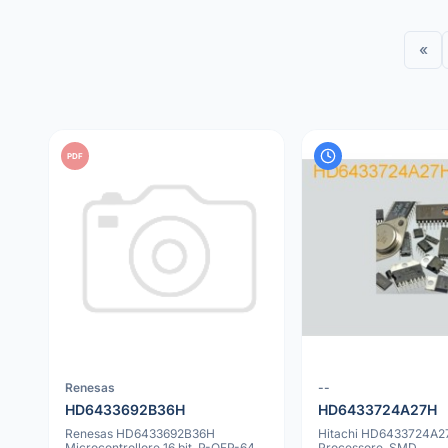
«
PDF
Renesas
--
HD6433692B36H
HD6433724A27H
Renesas HD6433692B36H
Hitachi HD6433724A2
Microcontrollore 16 bit, P-QFP-64
Processore, SMD