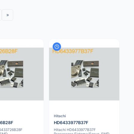
»
Hitachi
6B28F
HD6433977B37F
6433726B28F
Hitachi HD6433977B37F
 SMD
Processore Sistema/Servo, SMD