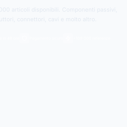
000 articoli disponibili. Componenti passivi,
tori, connettori, cavi e molto altro.
 in 48 ore
Pagamento sicuro
+109 000 referenze