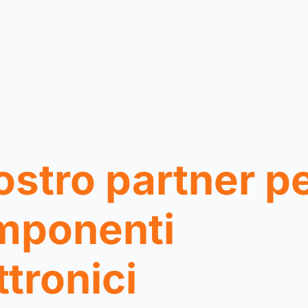
vostro partner pe
mponenti
ttronici