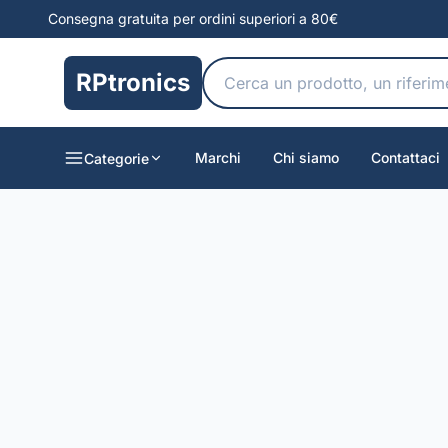
Consegna gratuita per ordini superiori a 80€
RPtronics
Marchi
Chi siamo
Contattaci
Categorie