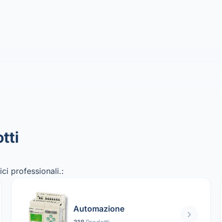
tti
ci professionali.:
Automazione
318
Prodotti