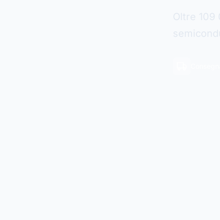
Oltre 109 
semicondut
Consegna