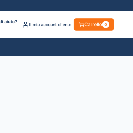
di aiuto?
Carrello
Il mio account cliente
0