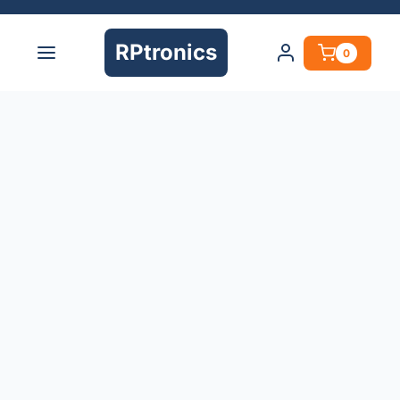
RPtronics
0