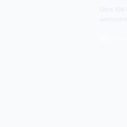
Oltre 109 
semicondut
Consegna