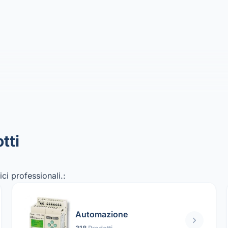
tti
ci professionali.:
Automazione
318
Prodotti