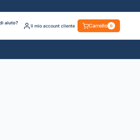
di aiuto?
Carrello
Il mio account cliente
0