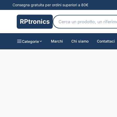
Consegna gratuita per ordini superiori a 80€
RPtronics
Marchi
Chi siamo
Contattaci
Categorie