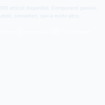
000 articoli disponibili. Componenti passivi,
tori, connettori, cavi e molto altro.
 in 48 ore
Pagamento sicuro
+109 000 referenze