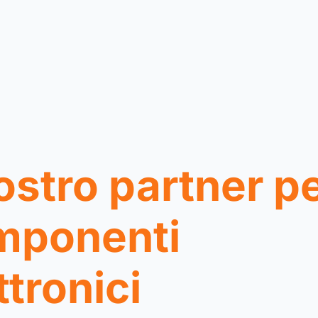
vostro partner pe
mponenti
ttronici