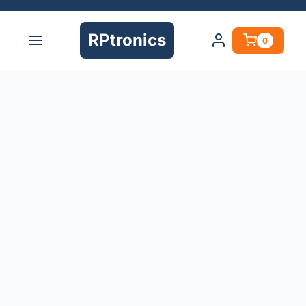
RPtronics
0