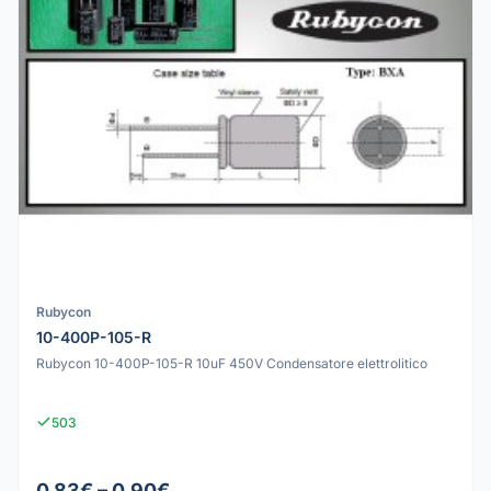
Rubycon
10-400P-105-R
Rubycon 10-400P-105-R 10uF 450V Condensatore elettrolitico
503
0.83€ – 0.90€