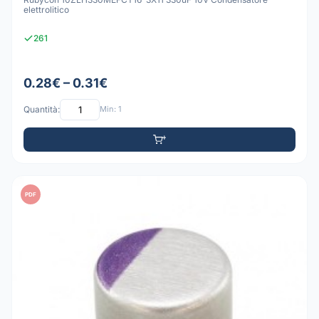
elettrolitico
261
0.28€ – 0.31€
Quantità:
Min: 1
PDF