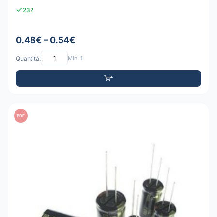
232
0.48€ – 0.54€
Quantità:
Min: 1
PDF