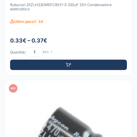
Rubycon 25ZLH330MEFC8X11-5 330uF 25V Condensatore
elettrolitico
Ultimi pezzi!: 34
0.33€ – 0.37€
Quantità:
Min: 1
PDF