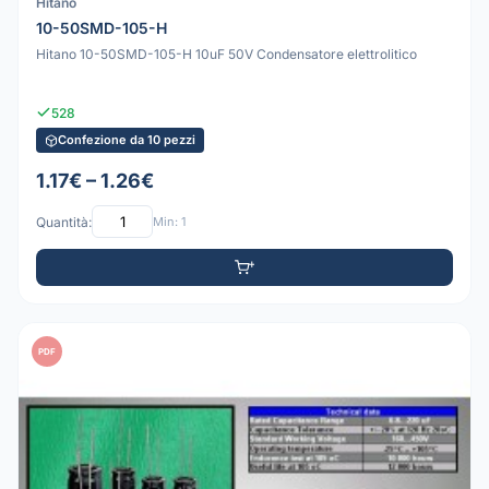
Hitano
10-50SMD-105-H
Hitano 10-50SMD-105-H 10uF 50V Condensatore elettrolitico
528
Confezione da 10 pezzi
1.17€ – 1.26€
Quantità:
Min: 1
PDF