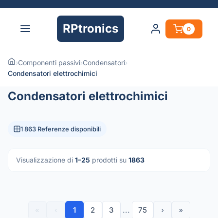
RPtronics
0
›
Componenti passivi
›
Condensatori
›
Condensatori elettrochimici
Condensatori elettrochimici
1 863 Referenze disponibili
Visualizzazione di
1–25
prodotti su
1863
«
‹
1
2
3
...
75
›
»